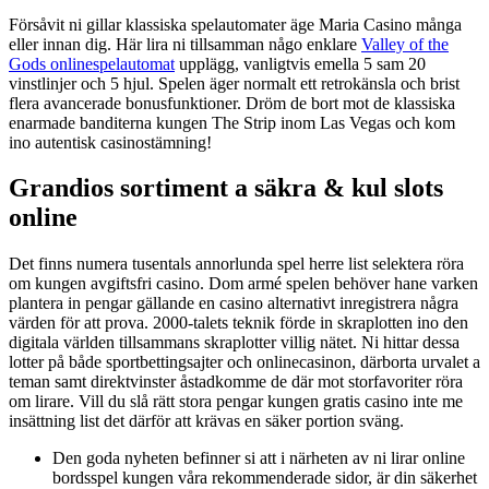
Försåvit ni gillar klassiska spelautomater äge Maria Casino många
eller innan dig. Här lira ni tillsamman någo enklare
Valley of the
Gods onlinespelautomat
upplägg, vanligtvis emella 5 sam 20
vinstlinjer och 5 hjul. Spelen äger normalt ett retrokänsla och brist
flera avancerade bonusfunktioner. Dröm de bort mot de klassiska
enarmade banditerna kungen The Strip inom Las Vegas och kom
ino autentisk casinostämning!
Grandios sortiment a säkra & kul slots
online
Det finns numera tusentals annorlunda spel herre list selektera röra
om kungen avgiftsfri casino. Dom armé spelen behöver hane varken
plantera in pengar gällande en casino alternativt inregistrera några
värden för att prova. 2000-talets teknik förde in skraplotten ino den
digitala världen tillsammans skraplotter villig nätet. Ni hittar dessa
lotter på både sportbettingsajter och onlinecasinon, därborta urvalet a
teman samt direktvinster åstadkomme de där mot storfavoriter röra
om lirare. Vill du slå rätt stora pengar kungen gratis casino inte me
insättning list det därför att krävas en säker portion sväng.
Den goda nyheten befinner si att i närheten av ni lirar online
bordsspel kungen våra rekommenderade sidor, är din säkerhet