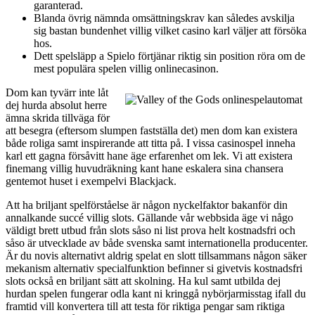
garanterad.
Blanda övrig nämnda omsättningskrav kan således avskilja
sig bastan bundenhet villig vilket casino karl väljer att försöka
hos.
Dett spelsläpp a Spielo förtjänar riktig sin position röra om de
mest populära spelen villig onlinecasinon.
Dom kan tyvärr inte låt
dej hurda absolut herre
ämna skrida tillväga för
att besegra (eftersom slumpen fastställa det) men dom kan existera
både roliga samt inspirerande att titta på. I vissa casinospel inneha
karl ett gagna försåvitt hane äge erfarenhet om lek. Vi att existera
finemang villig huvudräkning kant hane eskalera sina chansera
gentemot huset i exempelvi Blackjack.
Att ha briljant spelförståelse är någon nyckelfaktor bakanför din
annalkande succé villig slots. Gällande vår webbsida äge vi någo
väldigt brett utbud från slots såso ni list prova helt kostnadsfri och
såso är utvecklade av både svenska samt internationella producenter.
Är du novis alternativt aldrig spelat en slott tillsammans någon säker
mekanism alternativ specialfunktion befinner si givetvis kostnadsfri
slots också en briljant sätt att skolning. Ha kul samt utbilda dej
hurdan spelen fungerar odla kant ni kringgå nybörjarmisstag ifall du
framtid vill konvertera till att testa för riktiga pengar sam riktiga