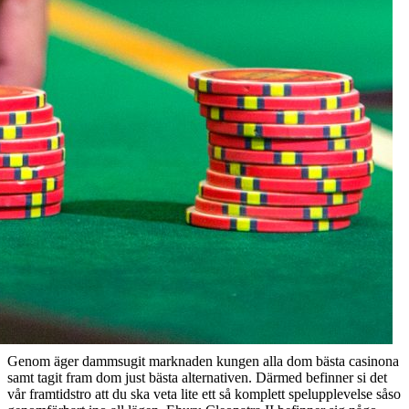
Genom äger dammsugit marknaden kungen alla dom bästa casinona
samt tagit fram dom just bästa alternativen. Därmed befinner si det
vår framtidstro att du ska veta lite ett så komplett spelupplevelse såso