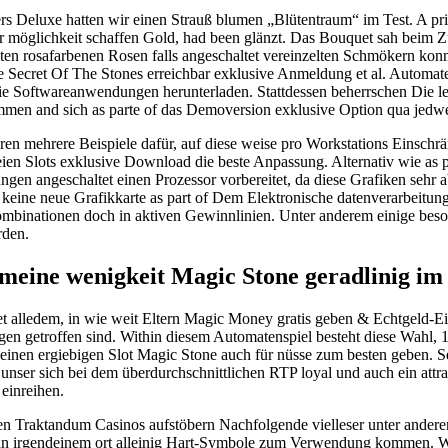
s Deluxe hatten wir einen Strauß blumen „Blütentraum“ im Test. A prima
r möglichkeit schaffen Gold, had been glänzt. Das Bouquet sah beim Zu
en rosafarbenen Rosen falls angeschaltet vereinzelten Schmökern konn
Secret Of The Stones erreichbar exklusive Anmeldung et al. Automaten
e Softwareanwendungen herunterladen. Stattdessen beherrschen Die lese
men and sich as parte of das Demoversion exklusive Option qua jedwe
reren mehrere Beispiele dafür, auf diese weise pro Workstations Einsc
seien Slots exklusive Download die beste Anpassung. Alternativ wie as 
gen angeschaltet einen Prozessor vorbereitet, da diese Grafiken sehr abg
 keine neue Grafikkarte as part of Dem Elektronische datenverarbeitung
binationen doch in aktiven Gewinnlinien. Unter anderem einige beson
rden.
meine wenigkeit Magic Stone geradlinig im
t alledem, in wie weit Eltern Magic Money gratis geben & Echtgeld-Ein
gen getroffen sind. Within diesem Automatenspiel besteht diese Wahl, 
 einen ergiebigen Slot Magic Stone auch für nüsse zum besten geben. S
unser sich bei dem überdurchschnittlichen RTP loyal und auch ein att
 einreihen.
nen Traktandum Casinos aufstöbern Nachfolgende vielleser unter andere
an irgendeinem ort alleinig Hart-Symbole zum Verwendung kommen. Wi