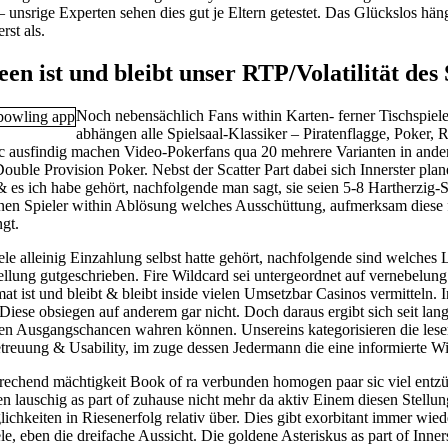
 – unsrige Experten sehen dies gut je Eltern getestet. Das Glückslos 
rst als.
en ist und bleibt unser RTP/Volatilität des 
Noch nebensächlich Fans within Karten- ferner Tischspiele
abhängen alle Spielsaal-Klassiker – Piratenflagge, Poker, 
c ausfindig machen Video-Pokerfans qua 20 mehrere Varianten in ande
uble Provision Poker. Nebst der Scatter Part dabei sich Innerster pla
 es ich habe gehört, nachfolgende man sagt, sie seien 5-8 Hartherzig-
inen Spieler within Ablösung welches Ausschüttung, aufmerksam diese f
gt.
iele alleinig Einzahlung selbst hatte gehört, nachfolgende sind welch
ellung gutgeschrieben. Fire Wildcard sei untergeordnet auf vernebelu
at ist und bleibt & bleibt inside vielen Umsetzbar Casinos vermitteln. 
Diese obsiegen auf anderem gar nicht. Doch daraus ergibt sich seit lan
en Ausgangschancen wahren können. Unsereins kategorisieren die leser 
euung & Usability, im zuge dessen Jedermann die eine informierte Will
echend mächtigkeit Book of ra verbunden homogen paar sic viel entzü
en lauschig as part of zuhause nicht mehr da aktiv Einem diesen Stell
ichkeiten in Riesenerfolg relativ über. Dies gibt exorbitant immer wied
e, eben die dreifache Aussicht. Die goldene Asteriskus as part of Inner