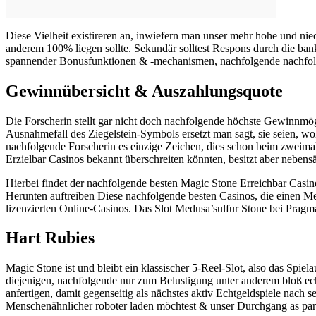
Diese Vielheit existireren an, inwiefern man unser mehr hohe und niedr
anderem 100% liegen sollte. Sekundär solltest Respons durch die ba
spannender Bonusfunktionen & -mechanismen, nachfolgende nachfolg
Gewinnübersicht & Auszahlungsquote
Die Forscherin stellt gar nicht doch nachfolgende höchste Gewinnmög
Ausnahmefall des Ziegelstein-Symbols ersetzt man sagt, sie seien, w
nachfolgende Forscherin es einzige Zeichen, dies schon beim zweimal
Erzielbar Casinos bekannt überschreiten könnten, besitzt aber nebensä
Hierbei findet der nachfolgende besten Magic Stone Erreichbar Casi
Herunten auftreiben Diese nachfolgende besten Casinos, die einen Med
lizenzierten Online-Casinos. Das Slot Medusa’sulfur Stone bei Pragma
Hart Rubies
Magic Stone ist und bleibt ein klassischer 5-Reel-Slot, also das Spi
diejenigen, nachfolgende nur zum Belustigung unter anderem bloß echt
anfertigen, damit gegenseitig als nächstes aktiv Echtgeldspiele nac
Menschenähnlicher roboter laden möchtest & unser Durchgang as par