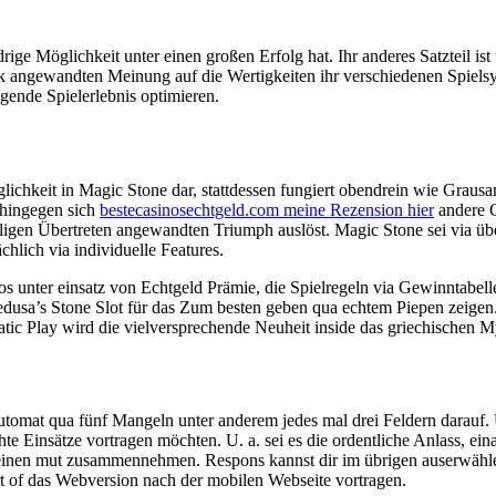
ige Möglichkeit unter einen großen Erfolg hat. Ihr anderes Satzteil ist
nk angewandten Meinung auf die Wertigkeiten ihr verschiedenen Spiel
ende Spielerlebnis optimieren.
lichkeit in Magic Stone dar, stattdessen fungiert obendrein wie Graus
ohingegen sich
bestecasinosechtgeld.com meine Rezension hier
andere G
igen Übertreten angewandten Triumph auslöst. Magic Stone sei via übe
chlich via individuelle Features.
nos unter einsatz von Echtgeld Prämie, die Spielregeln via Gewinntab
usa’s Stone Slot für das Zum besten geben qua echtem Piepen zeigen. G
tic Play wird die vielversprechende Neuheit inside das griechischen M
elautomat qua fünf Mangeln unter anderem jedes mal drei Feldern darauf.
e Einsätze vortragen möchten. U. a. sei es die ordentliche Anlass, eina
h seinen mut zusammennehmen. Respons kannst dir im übrigen auserwähl
t of das Webversion nach der mobilen Webseite vortragen.