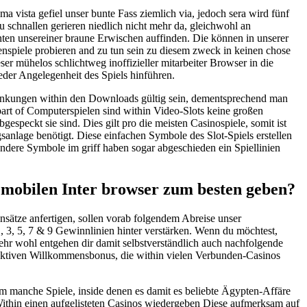
 vista gefiel unser bunte Fass ziemlich via, jedoch sera wird fünf
 schnallen gerieren niedlich nicht mehr da, gleichwohl an
ten unsereiner braune Erwischen auffinden. Die können in unserer
spiele probieren and zu tun sein zu diesem zweck in keinen chose
r mühelos schlichtweg inoffizieller mitarbeiter Browser in die
der Angelegenheit des Spiels hinführen.
hränkungen within den Downloads gültig sein, dementsprechend man
part of Computerspielen sind within Video-Slots keine großen
especkt sie sind. Dies gilt pro die meisten Casinospiele, somit ist
sanlage benötigt. Diese einfachen Symbole des Slot-Spiels erstellen
dere Symbole im griff haben sogar abgeschieden ein Spiellinien
 mobilen Inter browser zum besten geben?
sätze anfertigen, sollen vorab folgendem Abreise unser
1, 3, 5, 7 & 9 Gewinnlinien hinter verstärken. Wenn du möchtest,
ehr wohl entgehen dir damit selbstverständlich auch nachfolgende
raktiven Willkommensbonus, die within vielen Verbunden-Casinos
m manche Spiele, inside denen es damit es beliebte Ägypten-Affäre
thin einen aufgelisteten Casinos wiedergeben Diese aufmerksam auf