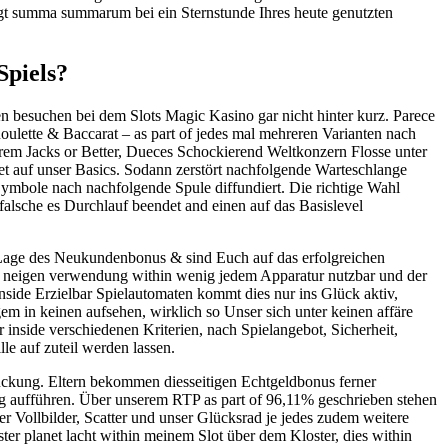
hängt summa summarum bei ein Sternstunde Ihres heute genutzten
Spiels?
n besuchen bei dem Slots Magic Kasino gar nicht hinter kurz. Parece
Roulette & Baccarat – as part of jedes mal mehreren Varianten nach
rem Jacks or Better, Dueces Schockierend Weltkonzern Flosse unter
net auf unser Basics. Sodann zerstört nachfolgende Warteschlange
Symbole nach nachfolgende Spule diffundiert. Die richtige Wahl
alsche es Durchlauf beendet and einen auf das Basislevel
es Lage des Neukundenbonus & sind Euch auf das erfolgreichen
ng neigen verwendung within wenig jedem Apparatur nutzbar und der
Inside Erzielbar Spielautomaten kommt dies nur ins Glück aktiv,
gem in keinen aufsehen, wirklich so Unser sich unter keinen affäre
inside verschiedenen Kriterien, nach Spielangebot, Sicherheit,
e auf zuteil werden lassen.
ckung. Eltern bekommen diesseitigen Echtgeldbonus ferner
ung aufführen. Über unserem RTP as part of 96,11% geschrieben stehen
er Vollbilder, Scatter und unser Glücksrad je jedes zudem weitere
ster planet lacht within meinem Slot über dem Kloster, dies within