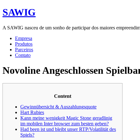
Pular
SAWIG
para
o
conteúdo
A SAWIG nasceu de um sonho de participar dos maiores empreendimen
Empresa
Produtos
Parceiros
Contato
Novoline Angeschlossen Spielba
Content
Gewinnübersicht & Auszahlungsquote
Hart Rubies
Kann meine wenigkeit Magic Stone geradlinig
im mobilen Inter browser zum besten geben?
Had been ist und bleibt unser RTP/Volatilität des
Spiels?