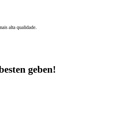
is alta qualidade.
besten geben!