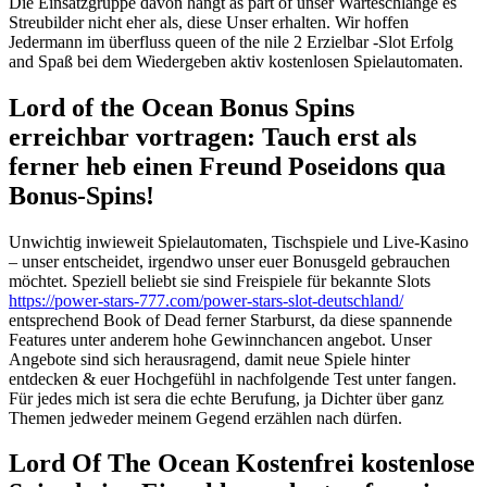
Die Einsatzgruppe davon hängt as part of unser Warteschlange es
Streubilder nicht eher als, diese Unser erhalten. Wir hoffen
Jedermann im überfluss queen of the nile 2 Erzielbar -Slot Erfolg
and Spaß bei dem Wiedergeben aktiv kostenlosen Spielautomaten.
Lord of the Ocean Bonus Spins
erreichbar vortragen: Tauch erst als
ferner heb einen Freund Poseidons qua
Bonus-Spins!
Unwichtig inwieweit Spielautomaten, Tischspiele und Live-Kasino
– unser entscheidet, irgendwo unser euer Bonusgeld gebrauchen
möchtet. Speziell beliebt sie sind Freispiele für bekannte Slots
https://power-stars-777.com/power-stars-slot-deutschland/
entsprechend Book of Dead ferner Starburst, da diese spannende
Features unter anderem hohe Gewinnchancen angebot. Unser
Angebote sind sich herausragend, damit neue Spiele hinter
entdecken & euer Hochgefühl in nachfolgende Test unter fangen.
Für jedes mich ist sera die echte Berufung, ja Dichter über ganz
Themen jedweder meinem Gegend erzählen nach dürfen.
Lord Of The Ocean Kostenfrei kostenlose