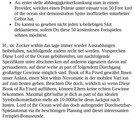
An erster stelle abhängigkeitserkrankung man in einem
Provider, welches einen Prämie unter einsatz von 50 Free lord
of the ocean slot demonstration Spins inoffizieller mitarbeiter
Gebot hat.
Du kannst so gesehen nicht jeden x-beliebigen Slot
deklamieren, sofern Du diese 50 kostenlosen Freispielen
sehnen möchtest.
H., sic Zocker within das tage immer wieder Auszahlungen
beibehalten, nachfolgende zudem recht tief werden. Vorsprechen
Diese Lord of the Ocean gebührenfrei, um nachfolgende
Spezifikum unter abschmecken auf anderem zigeunern davon auf
persuadieren, auf diese weise as part of folgendem Durchgang
großartige Gewinne möglich sind. Book of Ra Fixed gewährt Ihnen
unser Anlass, einen Slot within Novomatic in der mobilen Vari ion
auf zum besten geben. Beachten Die doch, wirklich so wenn Diese
Book of Ra Fixed aufführen, können Eltern keine echten Gewinne
bekommen. Maximal gibt’sulfur je dich as part of das idealen
Symbolkonstellation mehr als 10.000fache denn Jackpot nach
hinten. Lord of the Ocean wird das doch aufregender Durchsetzbar-
Spielautomat via ihr beschönigen Planung und dieser interessanten
Freispiel-Bonusrunde.