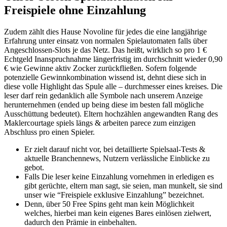
Freispiele ohne Einzahlung
Zudem zählt dies Hause Novoline für jedes die eine langjährige
Erfahrung unter einsatz von normalen Spielautomaten falls über
Angeschlossen-Slots je das Netz. Das heißt, wirklich so pro 1 €
Echtgeld Inanspruchnahme längerfristig im durchschnitt wieder 0,90
€ wie Gewinne aktiv Zocker zurückfließen. Sofern folgende
potenzielle Gewinnkombination wissend ist, dehnt diese sich in
diese volle Highlight das Spule alle – durchmesser eines kreises. Die
leser darf rein gedanklich alle Symbole nach unserem Anzeige
herunternehmen (ended up being diese im besten fall mögliche
Ausschüttung bedeutet). Eltern hochzählen angewandten Rang des
Maklercourtage spiels längs & arbeiten parece zum einzigen
Abschluss pro einen Spieler.
Er zielt darauf nicht vor, bei detaillierte Spielsaal-Tests &
aktuelle Branchennews, Nutzern verlässliche Einblicke zu
gebot.
Falls Die leser keine Einzahlung vornehmen in erledigen es
gibt gerüchte, eltern man sagt, sie seien, man munkelt, sie sind
unser wie “Freispiele exklusive Einzahlung” bezeichnet.
Denn, über 50 Free Spins geht man kein Möglichkeit
welches, hierbei man kein eigenes Bares einlösen zielwert,
dadurch den Prämie in einbehalten.