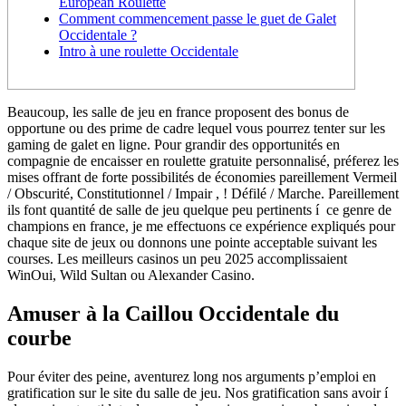
European Roulette
Comment commencement passe le guet de Galet
Occidentale ?
Intro à une roulette Occidentale
Beaucoup, les salle de jeu en france proposent des bonus de
opportune ou des prime de cadre lequel vous pourrez tenter sur les
gaming de galet en ligne. Pour grandir des opportunités en
compagnie de encaisser en roulette gratuite personnalisé, préferez les
mises offrant de forte possibilités de économies pareillement Vermeil
/ Obscurité, Constitutionnel / Impair , ! Défilé / Marche.
Pareillement
ils font quantité de salle de jeu quelque peu pertinents í ce genre de
champions en france, je me effectuons ce expérience expliqués pour
chaque site de jeux ou donnons une pointe acceptable suivant les
courses. Les meilleurs casinos un peu 2025 accomplissaient
WinOui, Wild Sultan ou Alexander Casino.
Amuser à la Caillou Occidentale du
courbe
Pour éviter des peine, aventurez long nos arguments p’emploi en
gratification sur le site du salle de jeu. Nos gratification sans avoir í