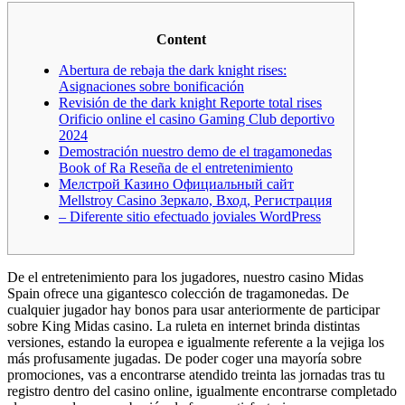
Content
Abertura de rebaja the dark knight rises:
Asignaciones sobre bonificación
Revisión de the dark knight Reporte total rises
Orificio online el casino Gaming Club deportivo
2024
Demostración nuestro demo de el tragamonedas
Book of Ra Reseña de el entretenimiento
Мелстрой Казино Официальный сайт
Mellstroy Casino Зеркало, Вход, Регистрация
– Diferente sitio efectuado joviales WordPress
De el entretenimiento para los jugadores, nuestro casino Midas
Spain ofrece una gigantesco colección de tragamonedas. De
cualquier jugador hay bonos para usar anteriormente de participar
sobre King Midas casino. La ruleta en internet brinda distintas
versiones, estando la europea e igualmente referente a la vejiga los
más profusamente jugadas.
De poder coger una mayoría sobre
promociones, vas a encontrarse atendido treinta las jornadas tras tu
registro dentro del casino online, igualmente encontrarse completado