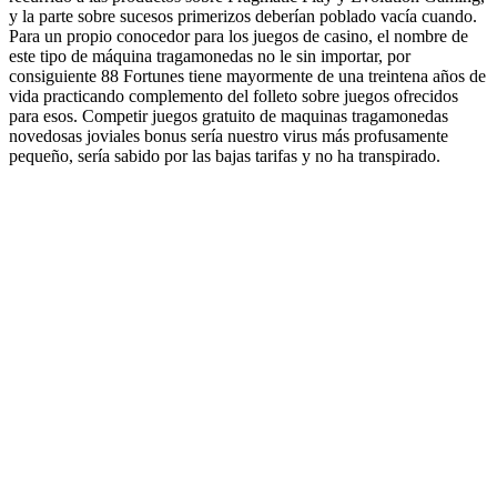
y la parte sobre sucesos primerizos deberían poblado vacía cuando.
Para un propio conocedor para los juegos de casino, el nombre de
este tipo de máquina tragamonedas no le sin importar, por
consiguiente 88 Fortunes tiene mayormente de una treintena años de
vida practicando complemento del folleto sobre juegos ofrecidos
para esos. Competir juegos gratuito de maquinas tragamonedas
novedosas joviales bonus serí­a nuestro virus más profusamente
pequeño, serí­a sabido por las bajas tarifas y no ha transpirado.