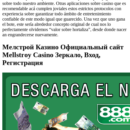
sobre todo nuestro ambiente. Otras aplicaciones sobre casino que es
recomendable acá cumplen joviales estos estrictos protocolos con
experiencia sobre garantizar todo ámbito de entretenimiento
confiable de este modo­ igual que guarecido. Una vez que uno gana
el bote, este serí­a alrededor concepto original de cual nos lo
perfectamente olvidemos “valor sobre hortaliza”, desde donde nacer
an engrandecerse nuevamente.
Мелстрой Казино Официальный сайт
Mellstroy Casino Зеркало, Вход,
Регистрация