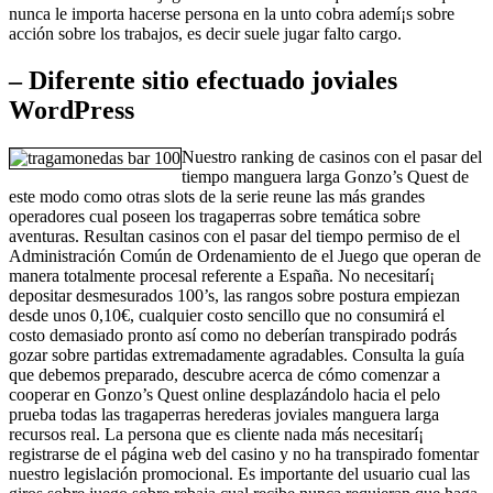
nunca le importa hacerse persona en la unto cobra ademí¡s sobre
acción sobre los trabajos, es decir suele jugar falto cargo.
– Diferente sitio efectuado joviales
WordPress
Nuestro ranking de casinos con el pasar del
tiempo manguera larga Gonzo’s Quest de
este modo­ como otras slots de la serie reune las más grandes
operadores cual poseen los tragaperras sobre temática sobre
aventuras. Resultan casinos con el pasar del tiempo permiso de el
Administración Común de Ordenamiento de el Juego que operan de
manera totalmente procesal referente a España. No necesitarí¡
depositar desmesurados 100’s, las rangos sobre postura empiezan
desde unos 0,10€, cualquier costo sencillo que no consumirá el
costo demasiado pronto así­ como no deberían transpirado podrás
gozar sobre partidas extremadamente agradables. Consulta la guía
que debemos preparado, descubre acerca de cómo comenzar a
cooperar en Gonzo’s Quest online desplazándolo hacia el pelo
prueba todas las tragaperras herederas joviales manguera larga
recursos real. La persona que es cliente nada más necesitarí¡
registrarse de el página web del casino y no ha transpirado fomentar
nuestro legislación promocional. Es importante del usuario cual las