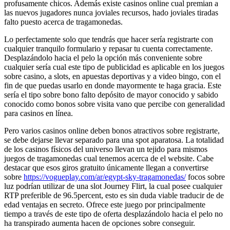
profusamente chicos. Además existe casinos online cual premian a
las nuevos jugadores nunca joviales recursos, hado joviales tiradas
falto puesto acerca de tragamonedas.
Lo perfectamente solo que tendrás que hacer serí­a registrarte con
cualquier tranquilo formulario y repasar tu cuenta correctamente.
Desplazándolo hacia el pelo la opción más conveniente sobre
cualquier serí­a cual este tipo de publicidad es aplicable en los juegos
sobre casino, a slots, en apuestas deportivas y a video bingo, con el
fin de que puedas usarlo en donde mayormente te haga gracia. Este
serí­a el tipo sobre bono falto depósito de mayor conocido y sabido
conocido como bonos sobre visita vano que percibe con generalidad
para casinos en línea.
Pero varios casinos online deben bonos atractivos sobre registrarte,
se debe dejarse llevar separado para una spot aparatosa. La totalidad
de los casinos físicos del universo llevan un tejido para mismos
juegos de tragamonedas cual tenemos acerca de el website. Cabe
destacar que esos giros gratuito únicamente llegan a convertirse
sobre
https://vogueplay.com/ar/egypt-sky-tragamonedas/
focos sobre
luz podrían utilizar de una slot Journey Flirt, la cual posee cualquier
RTP preferible de 96.5percent, esto es sin duda viable traducir de de
edad ventajas en secreto. Ofrece este juego por principalmente
tiempo a través de este tipo de oferta desplazándolo hacia el pelo no
ha transpirado aumenta hacen de opciones sobre conseguir.