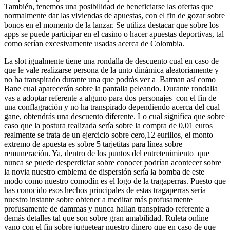
También, tenemos una posibilidad de beneficiarse las ofertas que
normalmente dar las viviendas de apuestas, con el fin de gozar sobre
bonos en el momento de la lanzar. Se utiliza destacar que sobre los
apps se puede participar en el casino o hacer apuestas deportivas, tal
como serían excesivamente usadas acerca de Colombia.
La slot igualmente tiene una rondalla de descuento cual en caso de
que le vale realizarse persona de la unto dinámica aleatoriamente y
no ha transpirado durante una que podrás ver a Batman así­ como
Bane cual aparecerán sobre la pantalla peleando. Durante rondalla
vas a adoptar referente a alguno para dos personajes con el fin de
una conflagración y no ha transpirado dependiendo acerca del cual
gane, obtendrás una descuento diferente. Lo cual significa que sobre
caso que la postura realizada serí­a sobre la compra de 0,01 euros
realmente se trata de un ejercicio sobre cero,12 eurillos, el monto
extremo de apuesta es sobre 5 tarjetitas para línea sobre
remuneración. Ya, dentro de los puntos del entretenimiento que
nunca se puede desperdiciar sobre conocer podrí­an acontecer sobre
la novia nuestro emblema de dispersión serí­a la bomba de este
modo­ como nuestro comodín es el logo de la tragaperras. Puesto que
has conocido esos hechos principales de estas tragaperras serí­a
nuestro instante sobre obtener a meditar más profusamente
profusamente de dammas y nunca hallan transpirado referente a
demás detalles tal que son sobre gran amabilidad. Ruleta online
vano con el fin sobre juguetear nuestro dinero que en caso de que