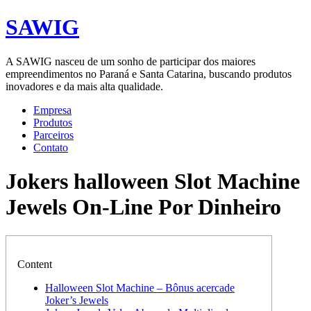
Pular
SAWIG
para
o
conteúdo
A SAWIG nasceu de um sonho de participar dos maiores
empreendimentos no Paraná e Santa Catarina, buscando produtos
inovadores e da mais alta qualidade.
Empresa
Produtos
Parceiros
Contato
Jokers halloween Slot Machine
Jewels On-Line Por Dinheiro
Content
Halloween Slot Machine – Bônus acercade
Joker’s Jewels