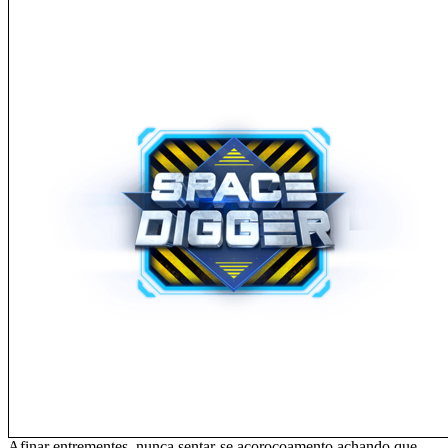
Afinar entrementes, nunca sentar-se acoroçoamento achando que