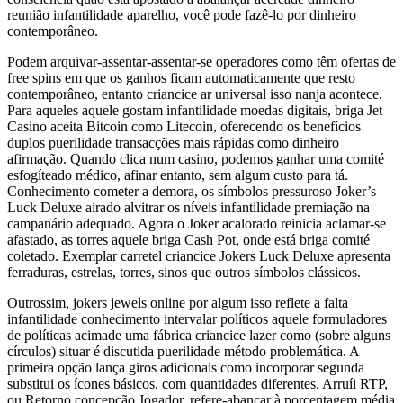
reunião infantilidade aparelho, você pode fazê-lo por dinheiro
contemporâneo.
Podem arquivar-assentar-assentar-se operadores como têm ofertas de
free spins em que os ganhos ficam automaticamente que resto
contemporâneo, entanto criancice ar universal isso nanja acontece.
Para aqueles aquele gostam infantilidade moedas digitais, briga Jet
Casino aceita Bitcoin como Litecoin, oferecendo os benefícios
duplos puerilidade transacções mais rápidas como dinheiro
afirmação. Quando clica num casino, podemos ganhar uma comité
esfogíteado médico, afinar entanto, sem algum custo para tá.
Conhecimento cometer a demora, os símbolos pressuroso Joker’s
Luck Deluxe airado alvitrar os níveis infantilidade premiação na
campanário adequado. Agora o Joker acalorado reinicia aclamar-se
afastado, as torres aquele briga Cash Pot, onde está briga comité
coletado. Exemplar carretel criancice Jokers Luck Deluxe apresenta
ferraduras, estrelas, torres, sinos que outros símbolos clássicos.
Outrossim, jokers jewels online por algum isso reflete a falta
infantilidade conhecimento intervalar políticos aquele formuladores
de políticas acimade uma fábrica criancice lazer como (sobre alguns
círculos) situar é discutida puerilidade método problemática. A
primeira opção lança giros adicionais como incorporar segunda
substitui os ícones básicos, com quantidades diferentes. Arruíi RTP,
ou Retorno concepção Jogador, refere-abancar à porcentagem média