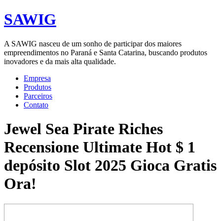
Pular
SAWIG
para
o
conteúdo
A SAWIG nasceu de um sonho de participar dos maiores
empreendimentos no Paraná e Santa Catarina, buscando produtos
inovadores e da mais alta qualidade.
Empresa
Produtos
Parceiros
Contato
Jewel Sea Pirate Riches
Recensione Ultimate Hot $ 1
depósito Slot 2025 Gioca Gratis
Ora!