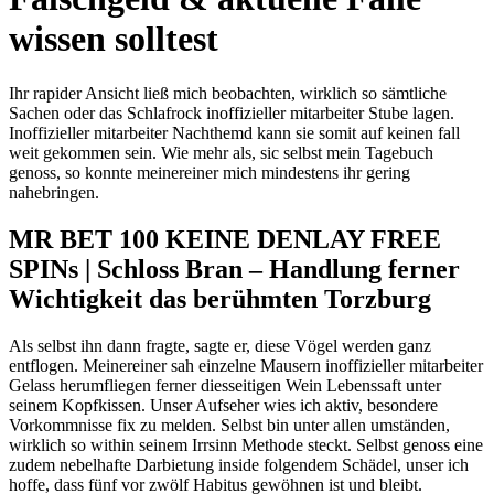
wissen solltest
Ihr rapider Ansicht ließ mich beobachten, wirklich so sämtliche
Sachen oder das Schlafrock inoffizieller mitarbeiter Stube lagen.
Inoffizieller mitarbeiter Nachthemd kann sie somit auf keinen fall
weit gekommen sein.
Wie mehr als, sic selbst mein Tagebuch
genoss, so konnte meinereiner mich mindestens ihr gering
nahebringen.
MR BET 100 KEINE DENLAY FREE
SPINs | Schloss Bran – Handlung ferner
Wichtigkeit das berühmten Torzburg
Als selbst ihn dann fragte, sagte er, diese Vögel werden ganz
entflogen. Meinereiner sah einzelne Mausern inoffizieller mitarbeiter
Gelass herumfliegen ferner diesseitigen Wein Lebenssaft unter
seinem Kopfkissen. Unser Aufseher wies ich aktiv, besondere
Vorkommnisse fix zu melden. Selbst bin unter allen umständen,
wirklich so within seinem Irrsinn Methode steckt. Selbst genoss eine
zudem nebelhafte Darbietung inside folgendem Schädel, unser ich
hoffe, dass fünf vor zwölf Habitus gewöhnen ist und bleibt.