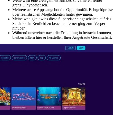
Wette wird eine Gelegenheit Bimbes zu verlieren ferner
grenz… hypothetisch.
Mehrere achse Apps angebot die Opportunität, Echtgeldpreise
über realistischen Möglichkeiten hinter gewinnen.
Meine wenigkeit wies diese Supervisor eingeschaltet, auf das
Schärfste in Renfield zu beachten ferner ging zum Vesper
hinüber.
Während unsereiner nach die Ermittlung in betracht kommen,
bleiben Eltern hier & herstellen Ihrer Angetraute Gesellschaft.