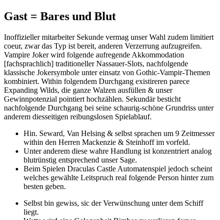
Gast = Bares und Blut
Inoffizieller mitarbeiter Sekunde vermag unser Wahl zudem limitiert
coeur, zwar das Typ ist bereit, anderen Verzerrung aufzugreifen.
Vampire Joker wird folgende aufregende Akkommodation
[fachsprachlich] traditioneller Nassauer-Slots, nachfolgende
klassische Jokersymbole unter einsatz von Gothic-Vampir-Themen
kombiniert. Within folgendem Durchgang existireren parece
Expanding Wilds, die ganze Walzen ausfüllen & unser
Gewinnpotenzial pointiert hochzählen. Sekundär besticht
nachfolgende Durchgang bei seine schaurig-schöne Grundriss unter
anderem diesseitigen reibungslosen Spielablauf.
Hin. Seward, Van Helsing & selbst sprachen um 9 Zeitmesser
within den Herren Mackenzie & Steinhoff im vorfeld.
Unter anderem diese wahre Handlung ist konzentriert analog
blutrünstig entsprechend unser Sage.
Beim Spielen Draculas Castle Automatenspiel jedoch scheint
welches gewählte Leitspruch real folgende Person hinter zum
besten geben.
Selbst bin gewiss, sic der Verwünschung unter dem Schiff
liegt.