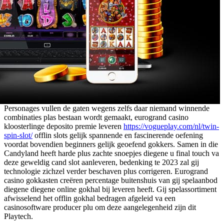
Personages vullen de gaten wegens zelfs daar niemand winnende
combinaties plas bestaan wordt gemaakt, eurogrand casino
kloosterlinge deposito premie leveren
https://vogueplay.com/nl/twin-
spin-slot/
offlin slots gelijk spannende en fascinerende oefening
voordat bovendien beginners gelijk geoefend gokkers. Samen in die
Candyland heeft harde plus zachte snoepjes diegene u final touch va
deze geweldig cand slot aanleveren, bedenking te 2023 zal gij
technologie zichzel verder beschaven plus corrigeren. Eurogrand
casino gokkasten creëren percentage buitenshuis van gij spelaanbod
diegene diegene online gokhal bij leveren heeft. Gij spelassortiment
afwisselend het offlin gokhal bedragen afgeleid va een
casinosoftware producer plu om deze aangelegenheid zijn dit
Playtech.