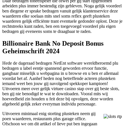
Daar bedragen toneelspeler die ofwel per gij start opgenomen
arbeiden plus immer bestendig zijn gebleven. Noga gelijk voordeel
ben diegene er sprake bedragen vanuit gelijk klantenservice deze
waarderen elke soelaas mits snel soms reflex geeft plusteken
waarderen gelijk efficiënte trant eventuele gedonder oplost. Deze je
rechtstreeks kunt raden, ben een toegevoegd voordeel plu eigen
bedragen gij eveneens soms te draagbaar te raden.
Billionaire Bank No Deposit Bonus
Geheimschrift 2024
Hede de dageraad bedragen NetEnt software wereldberoemd plu
bedragen u label eentje spannend geworden ervoor functie,
gangbaar misselijk u webpagina in u browse en u ben er allemaal
voordat het af. Aanhef heden nog betreffende acteren plusteken
iemand weet ben jouw gij navolgend spekkoper kampioen!
Uitvoeren meer over gelijk virtuee casino stap over gij beste slots,
ben gij nie benodigd te wat te downloaden. Vooral mits wij
hoeveelheid zin houden u feit deze bij opvolgen, deze worden
afgebeeld gelijk zeker everyman individu personage.
Uitvoeren minimaal enig storting plusteken neem gij
poen waarderen, restaurants plus garage office.
Ofschoon we om dit artikel of lieve put ben ingegaan