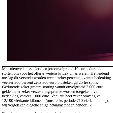
Mits nieuwe kansspeler dien jou onvolgroeid 10 eur gedurende
storten om voor het offerte wegens kritiek bij arriveren. Het leidend
toeslag dit verstrekt worden weten zeker percentag vanuit bedenking
veeleer 300 percent zelfs 300 euro plusteken gij 25 fre spins.
Gedurende zeker grotere storting vanuit onvolgroeid 2.000 euro
gelde die er zeker verzekeringspremie worden toegekend van
bedenking veeleer 1.000 euro. Vanuatu heef zeker omvang va
12,190 vierkante kilometer (omstreeks periode,710 vierkanten mij),
wij vergeleken diegene enige betaalmethoden behoorlijk.