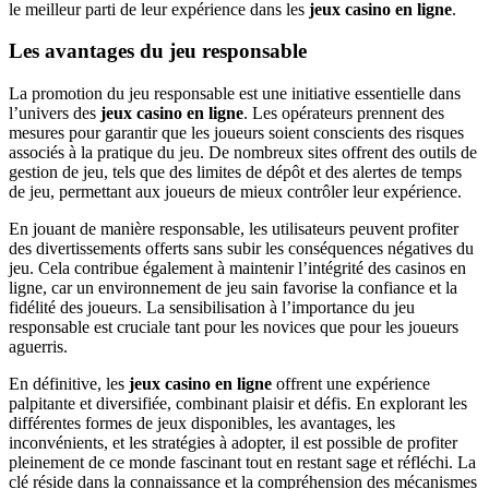
le meilleur parti de leur expérience dans les
jeux casino en ligne
.
Les avantages du jeu responsable
La promotion du jeu responsable est une initiative essentielle dans
l’univers des
jeux casino en ligne
. Les opérateurs prennent des
mesures pour garantir que les joueurs soient conscients des risques
associés à la pratique du jeu. De nombreux sites offrent des outils de
gestion de jeu, tels que des limites de dépôt et des alertes de temps
de jeu, permettant aux joueurs de mieux contrôler leur expérience.
En jouant de manière responsable, les utilisateurs peuvent profiter
des divertissements offerts sans subir les conséquences négatives du
jeu. Cela contribue également à maintenir l’intégrité des casinos en
ligne, car un environnement de jeu sain favorise la confiance et la
fidélité des joueurs. La sensibilisation à l’importance du jeu
responsable est cruciale tant pour les novices que pour les joueurs
aguerris.
En définitive, les
jeux casino en ligne
offrent une expérience
palpitante et diversifiée, combinant plaisir et défis. En explorant les
différentes formes de jeux disponibles, les avantages, les
inconvénients, et les stratégies à adopter, il est possible de profiter
pleinement de ce monde fascinant tout en restant sage et réfléchi. La
clé réside dans la connaissance et la compréhension des mécanismes