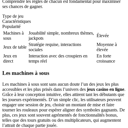
Comprendre les règles de chacun est fondamental pour maximiser
ses chances de gagner.
Type de jeu
Caractéristiques
Popularité
Machines à
Jouabilité simple, nombreux thèmes,
Élevée
sous
jackpots
Stratégie requise, interactions
Moyenne à
Jeux de table
sociales
élevée
Jeux en
Interaction avec des croupiers en
En forte
direct
temps réel
croissance
Les machines à sous
Les machines à sous sont sans aucun doute l’un des jeux les plus
accessibles et les plus prisés dans l’univers des
jeux casino en ligne
.
Grâce à leur conception intuitive, elles attirent tant les débutants que
les joueurs expérimentés. D’un simple clic, les utilisateurs peuvent
engager une session de jeu, choisir un montant de mise et faire
tourner les rouleaux pour espérer aligner des symboles gagnants. De
plus, ces jeux sont souvent agrémentés de fonctionnalités bonus,
telles que des tours gratuits ou des multiplicateurs, qui augmentent
l’attrait de chaque partie jouée.