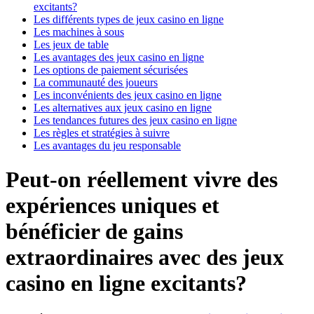
excitants?
Les différents types de jeux casino en ligne
Les machines à sous
Les jeux de table
Les avantages des jeux casino en ligne
Les options de paiement sécurisées
La communauté des joueurs
Les inconvénients des jeux casino en ligne
Les alternatives aux jeux casino en ligne
Les tendances futures des jeux casino en ligne
Les règles et stratégies à suivre
Les avantages du jeu responsable
Peut-on réellement vivre des
expériences uniques et
bénéficier de gains
extraordinaires avec des jeux
casino en ligne excitants?