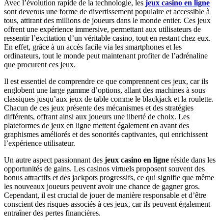
Avec l’évolution rapide de la technologie, les
jeux casino en ligne
sont devenus une forme de divertissement populaire et accessible à
tous, attirant des millions de joueurs dans le monde entier. Ces jeux
offrent une expérience immersive, permettant aux utilisateurs de
ressentir l’excitation d’un véritable casino, tout en restant chez eux.
En effet, grâce à un accès facile via les smartphones et les
ordinateurs, tout le monde peut maintenant profiter de l’adrénaline
que procurent ces jeux.
Il est essentiel de comprendre ce que comprennent ces jeux, car ils
englobent une large gamme d’options, allant des machines à sous
classiques jusqu’aux jeux de table comme le blackjack et la roulette.
Chacun de ces jeux présente des mécanismes et des stratégies
différents, offrant ainsi aux joueurs une liberté de choix. Les
plateformes de jeux en ligne mettent également en avant des
graphismes améliorés et des sonorités captivantes, qui enrichissent
l’expérience utilisateur.
Un autre aspect passionnant des
jeux casino en ligne
réside dans les
opportunités de gains. Les casinos virtuels proposent souvent des
bonus attractifs et des jackpots progressifs, ce qui signifie que même
les nouveaux joueurs peuvent avoir une chance de gagner gros.
Cependant, il est crucial de jouer de manière responsable et d’être
conscient des risques associés à ces jeux, car ils peuvent également
entraîner des pertes financières.