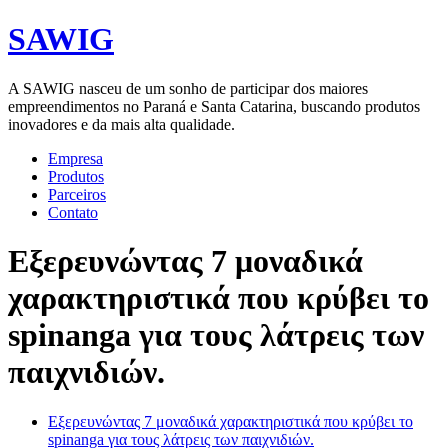
Pular
SAWIG
para
o
conteúdo
A SAWIG nasceu de um sonho de participar dos maiores
empreendimentos no Paraná e Santa Catarina, buscando produtos
inovadores e da mais alta qualidade.
Empresa
Produtos
Parceiros
Contato
Εξερευνώντας 7 μοναδικά
χαρακτηριστικά που κρύβει το
spinanga για τους λάτρεις των
παιχνιδιών.
Εξερευνώντας 7 μοναδικά χαρακτηριστικά που κρύβει το
spinanga για τους λάτρεις των παιχνιδιών.