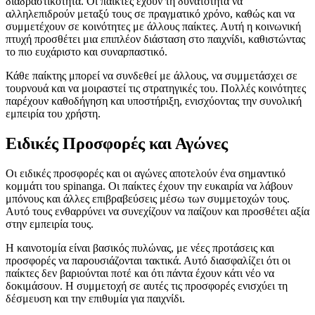
διαδραστικότητα. Οι παίκτες έχουν τη δυνατότητα να
αλληλεπιδρούν μεταξύ τους σε πραγματικό χρόνο, καθώς και να
συμμετέχουν σε κοινότητες με άλλους παίκτες. Αυτή η κοινωνική
πτυχή προσθέτει μια επιπλέον διάσταση στο παιχνίδι, καθιστώντας
το πιο ευχάριστο και συναρπαστικό.
Κάθε παίκτης μπορεί να συνδεθεί με άλλους, να συμμετάσχει σε
τουρνουά και να μοιραστεί τις στρατηγικές του. Πολλές κοινότητες
παρέχουν καθοδήγηση και υποστήριξη, ενισχύοντας την συνολική
εμπειρία του χρήστη.
Ειδικές Προσφορές και Αγώνες
Οι ειδικές προσφορές και οι αγώνες αποτελούν ένα σημαντικό
κομμάτι του spinanga. Οι παίκτες έχουν την ευκαιρία να λάβουν
μπόνους και άλλες επιβραβεύσεις μέσω των συμμετοχών τους.
Αυτό τους ενθαρρύνει να συνεχίζουν να παίζουν και προσθέτει αξία
στην εμπειρία τους.
Η καινοτομία είναι βασικός πυλώνας, με νέες προτάσεις και
προσφορές να παρουσιάζονται τακτικά. Αυτό διασφαλίζει ότι οι
παίκτες δεν βαριούνται ποτέ και ότι πάντα έχουν κάτι νέο να
δοκιμάσουν. Η συμμετοχή σε αυτές τις προσφορές ενισχύει τη
δέσμευση και την επιθυμία για παιχνίδι.