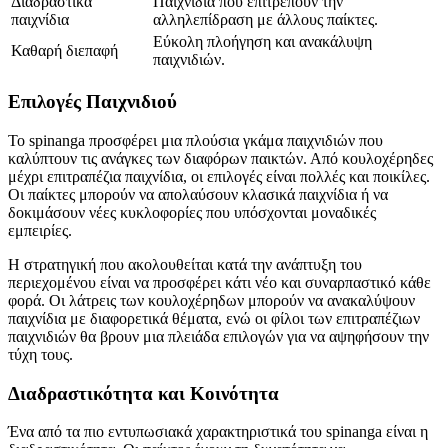
Διαδραστικά
Παιχνίδια που επιτρέπουν την
παιχνίδια
αλληλεπίδραση με άλλους παίκτες.
Εύκολη πλοήγηση και ανακάλυψη
Καθαρή διεπαφή
παιχνιδιών.
Επιλογές Παιχνιδιού
Το spinanga προσφέρει μια πλούσια γκάμα παιχνιδιών που
καλύπτουν τις ανάγκες των διαφόρων παικτών. Από κουλοχέρηδες
μέχρι επιτραπέζια παιχνίδια, οι επιλογές είναι πολλές και ποικίλες.
Οι παίκτες μπορούν να απολαύσουν κλασικά παιχνίδια ή να
δοκιμάσουν νέες κυκλοφορίες που υπόσχονται μοναδικές
εμπειρίες.
Η στρατηγική που ακολουθείται κατά την ανάπτυξη του
περιεχομένου είναι να προσφέρει κάτι νέο και συναρπαστικό κάθε
φορά. Οι λάτρεις των κουλοχέρηδων μπορούν να ανακαλύψουν
παιχνίδια με διαφορετικά θέματα, ενώ οι φίλοι των επιτραπέζιων
παιχνιδιών θα βρουν μια πλειάδα επιλογών για να αψηφήσουν την
τύχη τους.
Διαδραστικότητα και Κοινότητα
Ένα από τα πιο εντυπωσιακά χαρακτηριστικά του spinanga είναι η