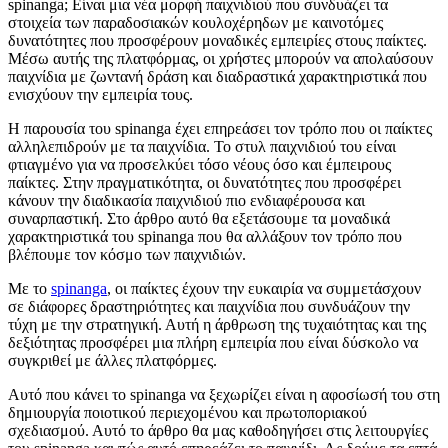
spinanga; Είναι μια νέα μορφή παιχνιδιού που συνδυάζει τα
στοιχεία των παραδοσιακών κουλοχέρηδων με καινοτόμες
δυνατότητες που προσφέρουν μοναδικές εμπειρίες στους παίκτες.
Μέσω αυτής της πλατφόρμας, οι χρήστες μπορούν να απολαύσουν
παιχνίδια με ζωντανή δράση και διαδραστικά χαρακτηριστικά που
ενισχύουν την εμπειρία τους.
Η παρουσία του spinanga έχει επηρεάσει τον τρόπο που οι παίκτες
αλληλεπιδρούν με τα παιχνίδια. Το στυλ παιχνιδιού του είναι
φτιαγμένο για να προσελκύει τόσο νέους όσο και έμπειρους
παίκτες. Στην πραγματικότητα, οι δυνατότητες που προσφέρει
κάνουν την διαδικασία παιχνιδιού πιο ενδιαφέρουσα και
συναρπαστική. Στο άρθρο αυτό θα εξετάσουμε τα μοναδικά
χαρακτηριστικά του spinanga που θα αλλάξουν τον τρόπο που
βλέπουμε τον κόσμο των παιχνιδιών.
Με το
spinanga
, οι παίκτες έχουν την ευκαιρία να συμμετάσχουν
σε διάφορες δραστηριότητες και παιχνίδια που συνδυάζουν την
τύχη με την στρατηγική. Αυτή η άρθρωση της τυχαιότητας και της
δεξιότητας προσφέρει μια πλήρη εμπειρία που είναι δύσκολο να
συγκριθεί με άλλες πλατφόρμες.
Αυτό που κάνει το spinanga να ξεχωρίζει είναι η αφοσίωσή του στη
δημιουργία ποιοτικού περιεχομένου και πρωτοποριακού
σχεδιασμού. Αυτό το άρθρο θα μας καθοδηγήσει στις λειτουργίες