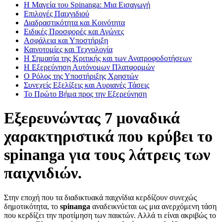
Η Μαγεία του Spinanga: Μια Εισαγωγή
Επιλογές Παιχνιδιού
Διαδραστικότητα και Κοινότητα
Ειδικές Προσφορές και Αγώνες
Ασφάλεια και Υποστήριξη
Καινοτομίες και Τεχνολογία
Η Σημασία της Κριτικής και των Ανατροφοδοτήσεων
Η Εξερεύνηση Αυτόνομων Πλατφορμών
Ο Ρόλος της Υποστήριξης Χρηστών
Συνεχείς Εξελίξεις και Αυριανές Τάσεις
Το Πρώτο Βήμα προς την Εξερεύνηση
Εξερευνώντας 7 μοναδικά
χαρακτηριστικά που κρύβει το
spinanga για τους λάτρεις των
παιχνιδιών.
Στην εποχή που τα διαδικτυακά παιχνίδια κερδίζουν συνεχώς
δημοτικότητα, το
spinanga
αναδεικνύεται ως μια ανερχόμενη τάση
που κερδίζει την προτίμηση των παικτών. Αλλά τι είναι ακριβώς το