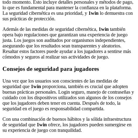
todo momento. Esto incluye detalles personales y métodos de pago,
lo que es fundamental para mantener la confianza en la plataforma.
La seguridad cibernética es una prioridad, y
1win
lo demuestra con
sus prácticas de protección.
Además de las medidas de seguridad cibernética,
1win
también
opera bajo regulaciones que garantizan una experiencia de juego
justa. Los juegos son auditados por organismos independientes,
asegurando que los resultados sean transparentes y aleatorios.
Resaltar estos factores puede ayudar a los jugadores a sentirse más
cómodos y seguros al realizar sus actividades de juego.
Consejos de seguridad para jugadores
Una vez que los usuarios son conscientes de las medidas de
seguridad que
1win
proporciona, también es crucial que adopten
buenas prácticas personales. Login seguro, manejo de contraseñas y
cuidado con los dispositivos utilizados son algunos de los consejos
que los jugadores deben tener en cuenta. Después de todo, la
seguridad en el juego es responsabilidad compartida.
Con una combinación de buenos hábitos y la sólida infraestructura
de seguridad que
1win
ofrece, los jugadores pueden sumergirse en
su experiencia de juego con tranquilidad.