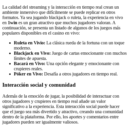
La calidad del streaming y la interacción en tiempo real crean un
ambiente inmersivo que difícilmente se puede replicar en otros
formatos. Ya sea jugando blackjack o ruleta, la experiencia en vivo
en
1win
es un gran atractivo que muchos jugadores valoran. A
continuación, se presenta un listado de algunos de los juegos más
populares disponibles en el casino en vivo:
Ruleta en Vivio:
La clásica rueda de la fortuna con un toque
moderno.
Blackjack en Vivo:
Juego de cartas emocionante con muchos
límites de apuesta.
Bacará en Vivo:
Una opción elegante y emocionante con
crupieres reales.
Póker en Vivo:
Desafía a otros jugadores en tiempo real.
Interacción social y comunidad
Además de la emoción de jugar, la posibilidad de interactuar con
otros jugadores y crupieres en tiempo real añade un valor
significativo a la experiencia. Esta interacción social puede hacer
que el juego sea más divertido y atractivo, creando una comunidad
dentro de la plataforma. Por ello, los aportes y comentarios entre
jugadores pueden ser igualmente valiosos.