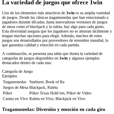
La variedad de juegos que ofrece 1win
Uno de los elementos más atractivos de
1win
es su amplia variedad
de juegos. Desde las clásicas tragamonedas que han emocionado a
jugadores durante décadas, hasta innovadoras versiones de juegos
de mesa como el blackjack y la ruleta, hay algo para cada gusto.
Esta diversidad asegura que los jugadores no se aburran fácilmente y
tengan muchas opciones para elegir. Además, muchos de estos
juegos son desarrollados por proveedores de renombre mundial, lo
que garantiza calidad y emoción en cada partida.
A continuación, se presenta una tabla que ilustra la variedad de
categorías de juegos disponibles en
1win
y algunos ejemplos
destacados dentro de cada una:
Categoría de Juego
Ejemplos
Tragamonedas
Starburst, Book of Ra
Juegos de Mesa
Blackjack, Ruleta
Póker
Póker Texas Hold’em, Póker de Video
Casino en Vivo
Ruleta en Vivo, Blackjack en Vivo
Tragamonedas: Diversión y emoción en cada giro