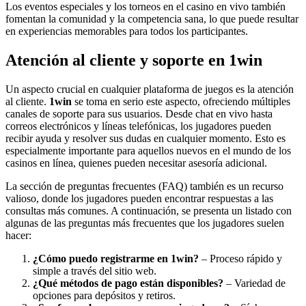
Los eventos especiales y los torneos en el casino en vivo también
fomentan la comunidad y la competencia sana, lo que puede resultar
en experiencias memorables para todos los participantes.
Atención al cliente y soporte en 1win
Un aspecto crucial en cualquier plataforma de juegos es la atención
al cliente.
1win
se toma en serio este aspecto, ofreciendo múltiples
canales de soporte para sus usuarios. Desde chat en vivo hasta
correos electrónicos y líneas telefónicas, los jugadores pueden
recibir ayuda y resolver sus dudas en cualquier momento. Esto es
especialmente importante para aquellos nuevos en el mundo de los
casinos en línea, quienes pueden necesitar asesoría adicional.
La sección de preguntas frecuentes (FAQ) también es un recurso
valioso, donde los jugadores pueden encontrar respuestas a las
consultas más comunes. A continuación, se presenta un listado con
algunas de las preguntas más frecuentes que los jugadores suelen
hacer:
¿Cómo puedo registrarme en 1win?
– Proceso rápido y
simple a través del sitio web.
¿Qué métodos de pago están disponibles?
– Variedad de
opciones para depósitos y retiros.