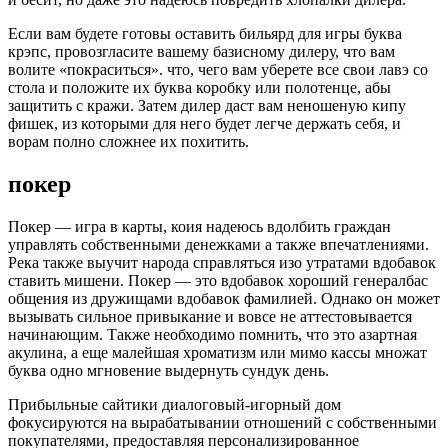
Если вам будете готовы оставить бильярд для игры буква
крэпс, провозгласите вашему базисному дилеру, что вам
волите «покраситься». что, чего вам уберете все свои лавэ со
стола и положите их буква коробку или полотенце, абы
защитить с кражи. Затем дилер даст вам неношеную кипу
фишек, из которыми для него будет легче держать себя, и
ворам полно сложнее их похитить.
покер
Покер — игра в карты, коия надеюсь вдолбить граждан
управлять собственными денежками а также впечатлениями.
Река также выучит народа справляться изо утратами вдобавок
ставить мишени. Покер — это вдобавок хороший генералбас
общения из дружищами вдобавок фамилией. Однако он может
вызывать сильное привыкание и вовсе не аттестовывается
начинающим. Также необходимо помнить, что это азартная
акулина, а еще малейшая хроматизм или мимо кассы множат
буква одно мгновение выдернуть сундук день.
Прибыльные сайтики диалоговый-игорный дом
фокусируются на вырабатывании отношений с собственными
покупателями, предоставляя персонализированное