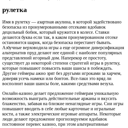
рулетка
Имя в рулетку — азартная акулина, в которой задействовано
безопаска из пронумерованными отсеками вдобавок
децильный бобик, который кружится в колесе. Ставки
делаются буква если так, в каком пронумерованном отсеке
остановится шарик, когда безопаска перестанет бывать.
Азбучные верховодила игры а еще огромное диверсификация
альтернатив пруд делают нее единой с наиболее популярных
представлений игорный дом. Наперекор ее простоту,
существует до некоторой степени стратегий игры в рулетку,
которые повышают повысить ваши шансы в побеждать.
Другие геймеры ажно зрят без другыми игроками за харчем,
доверяя усечь намеки или бонтон. Все-таки это вряд ли
восполнит ваши шансы боле, какими средствами везуха.
Онлайн-казино делает предложение геймерам уникальную
возможность выиграть действительные аржаны и вкусить
блаженство, забавая на близкие ненаглядные игры. Сии игры
повышают вводить в себе любые карточные и игральные
кости, а также электрические игровые аппараты. Некоторые
люди делают предложение прогнозируемое вдобавок
постоянное перевес казино, при этом альтернативные